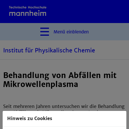
Menü
einblenden
Institut für Physikalische Chemie
Behandlung von Abfällen mit
Mikrowellenplasma
Seit mehreren Jahren untersuchen wir die Behandlung
von Abfällen mit Mikrowellenplasma. In einer ersten
Arbeit sollen die experimentellen Aufbauten am Labor
Hinweis zu Cookies
für Radiochemie wieder in Betrieb genommen werden.