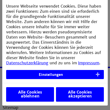
Weitere Parameter der Verbrennungs- und
Unsere Webseite verwendet Cookies. Diese haben
Schmelzvorgänge sollen untersucht werden. Der
zwei Funktionen: Zum einen sind sie erforderlich
Durchsatz der bestehenden Anlage soll optimiert
für die grundlegende Funktionalität unserer
werden und eine größere Anlage mit höherem
Website. Zum anderen können wir mit Hilfe der
Durchsatz entwickelt werden.
Cookies unsere Inhalte für Sie immer weiter
verbessern. Hierzu werden pseudonymisierte
Daten von Website-Besuchern gesammelt und
ausgewertet. Das Einverständnis in die
Verwendung der Cookies können Sie jederzeit
widerrufen. Weitere Informationen zu Cookies auf
dieser Website finden Sie in unserer
Datenschutzerklärung
und zu uns im
Impressum
.
Einstellungen
Service
Impressum
Alle Cookies
Alle Cookies
ablehnen
akzeptieren
Erklärung zur Barrierefreiheit
Sitemap