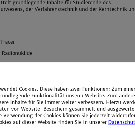
ttelt grundlegende Inhalte für Studierende des
urwesens, der Verfahrenstechnik und der Kerntechnik un
.
Tracer
r Radionuklide
nation
hutztechnik
stechnik
wendet Cookies. Diese haben zwei Funktionen: Zum einen
e grundlegende Funktionalität unserer Website. Zum ander
n von Radiotracern
sere Inhalte für Sie immer weiter verbessern. Hierzu wer
aten von Website-Besuchern gesammelt und ausgewerte
tische Methoden
ie Verwendung der Cookies können Sie jederzeit widerrufe
sche Trenntechniken
okies auf dieser Website finden Sie in unserer
Datenschut
oreszenz-Analyse