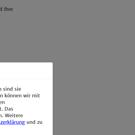
d ihre
 sind sie
en können wir mit
den
t. Das
n. Weitere
zerklärung
und zu