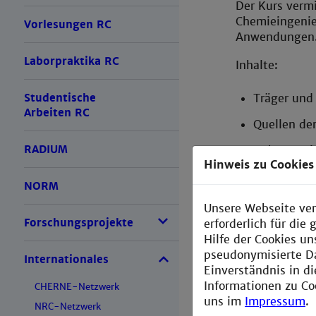
Der Kurs vermi
Chemieingenie
Vorlesungen RC
Anwendungen
Laborpraktika RC
Inhalte:
Träger und 
Studentische
Arbeiten RC
Quellen de
RADIUM
Dekontami
Hinweis zu Cookies
Strahlensc
NORM
Markierung
Unsere Webseite ver
Forschungsprojekte
erforderlich für di
Anwendunge
Hilfe der Cookies un
pseudonymisierte D
Radioanaly
Internationales
Einverständnis in d
Radiochemi
Informationen zu Co
CHERNE-Netzwerk
uns im
Impressum
.
Röntgenflu
NRC-Netzwerk