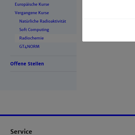
Europäische Kurse
Transuran
Vergangene Kurse
Anmeldung bi
Natürliche Radioaktivität
Soft Computing
Radiochemie
GT4NORM
Offene Stellen
Service