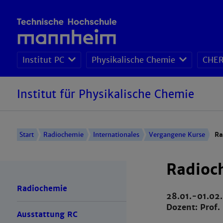
Institut PC
Physikalische Chemie
CHER
Institut für Physikalische Chemie
Start
Radiochemie
Internationales
Vergangene Kurse
Ra
Radioc
Radiochemie
28.01.-01.02
Dozent: Prof.
Ausstattung RC