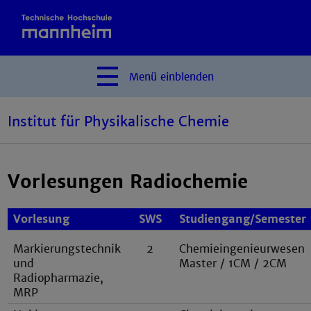
Menü
einblenden
Institut für Physikalische Chemie
Vorlesungen Radiochemie
Vorlesung
SWS
Studiengang/Semester
Markierungstechnik
2
Chemieingenieurwesen
und
Master / 1CM / 2CM
Radiopharmazie,
MRP