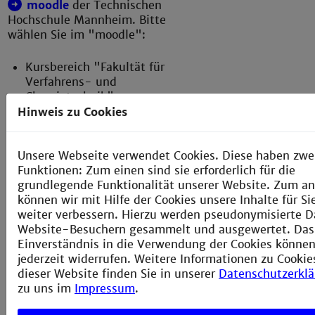
moodle
der Technischen
Hochschule Mannheim. Bitte
wählen Sie im "moodle":
Kursbereich "Fakultät für
Verfahrens- und
Chemietechnik"
Hinweis zu Cookies
Professor auswählen
Vorlesung auswählen
Unsere Webseite verwendet Cookies. Diese haben zwe
Funktionen: Zum einen sind sie erforderlich für die
Die Zugangs-PIN erfragen Sie bitte
grundlegende Funktionalität unserer Website. Zum a
in den Vorlesungen oder im Labor
können wir mit Hilfe der Cookies unsere Inhalte für S
der Physikalischen Chemie.
weiter verbessern. Hierzu werden pseudonymisierte D
Website-Besuchern gesammelt und ausgewertet. Das
Einverständnis in die Verwendung der Cookies können
jederzeit widerrufen. Weitere Informationen zu Cookie
dieser Website finden Sie in unserer
Datenschutzerkl
zu uns im
Impressum
.