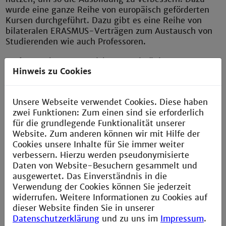
wurde eine ganze Reihe von europäisch geförderten
Kursen durchgeführt. Dazu gibt es eine Reihe von
bilateralen ERASMUS-Verträgen zum Austausch von
Studierenden wie auch Professoren.
Prof. Dr. Scherer unterrichtet regelmäßig an
Hinweis zu Cookies
Partnerhochschulen des Netzwerks.
Aktuell haben wir die Förderung für 2019-2021
erhalten für das Programm „Train future trainers in
Unsere Webseite verwendet Cookies. Diese haben
radiation protection and nuclear technology“. Es
zwei Funktionen: Zum einen sind sie erforderlich
bestehet aus e-learning-Modulen und Praktika, die
für die grundlegende Funktionalität unserer
an mehreren Hochschulstandorten u.a. bei uns in
Website. Zum anderen können wir mit Hilfe der
Mannheim durchgeführt werden.
Cookies unsere Inhalte für Sie immer weiter
verbessern. Hierzu werden pseudonymisierte
[Mehr]
Daten von Website-Besuchern gesammelt und
ausgewertet. Das Einverständnis in die
Verwendung der Cookies können Sie jederzeit
widerrufen. Weitere Informationen zu Cookies auf
dieser Website finden Sie in unserer
Datenschutzerklärung
und zu uns im
Impressum
.