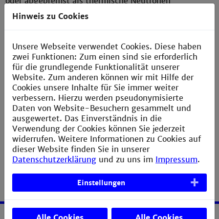
oder abgebremst als thermische Neutronen
Kernreaktionen auslösen. Dabei wir die leicht zu
Hinweis zu Cookies
messende Gammastrahlung emittiert, die sich zur
Elementaranalyse der bestrahlten Stoffe einsetzen
lässt. Eine Rohrpostanlage kann Proben aus der
Unsere Webseite verwendet Cookies. Diese haben
Bestrahlungsposition in das Messlabor im
zwei Funktionen: Zum einen sind sie erforderlich
Erdgeschoss befördern, wo die Messung an
für die grundlegende Funktionalität unserer
hochauflösenden HPGe-Detektoren durchgeführt
Website. Zum anderen können wir mit Hilfe der
wird.
Cookies unsere Inhalte für Sie immer weiter
verbessern. Hierzu werden pseudonymisierte
Für diese analytische Anwendung installieren wir
Daten von Website-Besuchern gesammelt und
Hilfssysteme, die die Messungen erleichtern sollen.
ausgewertet. Das Einverständnis in die
Verwendung der Cookies können Sie jederzeit
widerrufen. Weitere Informationen zu Cookies auf
dieser Website finden Sie in unserer
Datenschutzerklärung
und zu uns im
Impressum
.
Einstellungen
Alle Cookies
Alle Cookies