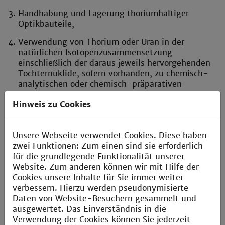
Handhabung und Lagerung thoriumhaltiger
Optikbauteile,
Verwendung von Thorium oder Uran in der
natürlichen Isotopenzusammensetzung
einschließlich der daraus jeweils hervorgehenden
Tochternuklide, sofern vorhanden, zu chemisch-
analytischen oder chemisch-präparativen
Zwecken,
Hinweis zu Cookies
Handhabung von Produkten aus thorierten
Legierungen, insbesondere Montage, Demontage,
Bearbeiten und Untersuchen solcher Produkte,
Unsere Webseite verwendet Cookies. Diese haben
zwei Funktionen: Zum einen sind sie erforderlich
Gewinnung, Verwendung und Verarbeitung von
für die grundlegende Funktionalität unserer
Pyrochlorerzen,
Website. Zum anderen können wir mit Hilfe der
Cookies unsere Inhalte für Sie immer weiter
Verwendung und Verarbeitung von Schlacke aus
verbessern. Hierzu werden pseudonymisierte
der Verhüttung von Kupferschiefererzen,
Daten von Website-Besuchern gesammelt und
Aufarbeitung von Niob- und Tantalerzen,
ausgewertet. Das Einverständnis in die
Verwendung der Cookies können Sie jederzeit