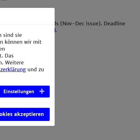
th
re May 9
2023
.
ects and Defects in Solids (Nov-Dec issue). Deadline
criptcentral.com/grad
.
 sind sie
en können wir mit
den
t. Das
n. Weitere
zerklärung
und zu
Einstellungen
ookies akzeptieren