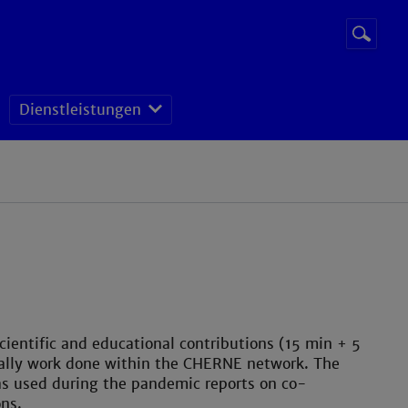
Suchbegr
Suche
starten
Dienstleistungen
cientific and educational contributions (15 min + 5
ntially work done within the CHERNE network. The
as used during the pandemic reports on co-
ons.