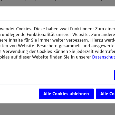
e
form
from our web site to submit your abstract
befo
ts will be published in a special edition of Radiation Eff
s is August 1, 2023. For details see
https://mc.manus
wendet Cookies. Diese haben zwei Funktionen: Zum einen
e grundlegende Funktionalität unserer Website. Zum ander
sere Inhalte für Sie immer weiter verbessern. Hierzu wer
aten von Website-Besuchern gesammelt und ausgewerte
ie Verwendung der Cookies können Sie jederzeit widerrufe
okies auf dieser Website finden Sie in unserer
Datenschut
Alle Cookies ablehnen
Alle C