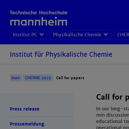
Institut PC
Physikalische Chemie
CHER
Institut für Physikalische Chemie
Start
CHERNE 2023
Call for papers
Call for 
In our long-st
Press release
min discussion
educational to
Pressemeldung
operational pr