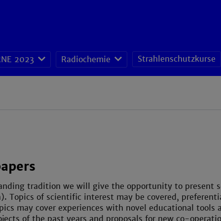
Strahlenschutzkurse
NE 2023
Radiochemie
papers
anding tradition we will give the opportunity to present s
). Topics of scientific interest may be covered, prefere
pics may cover experiences with novel educational tools 
ojects of the past years and proposals for new co-operati