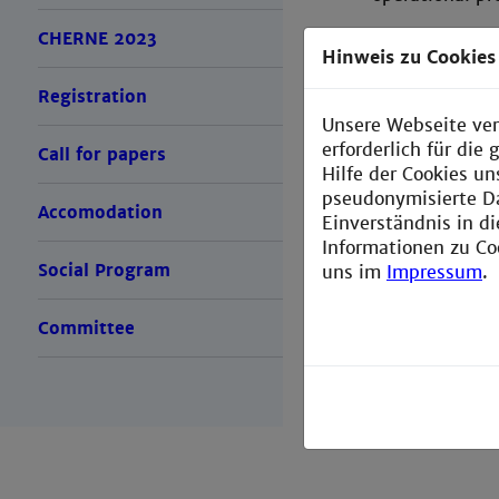
CHERNE 2023
Please use th
Hinweis zu Cookies
Full manuscrip
Registration
for submission
Unsere Webseite ver
erforderlich für di
Call for papers
Hilfe der Cookies un
pseudonymisierte D
Accomodation
Einverständnis in d
Informationen zu Co
Social Program
uns im
Impressum
.
Committee