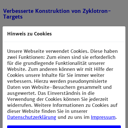
Verbesserte Konstruktion von Zyklotron-
Targets
Hinweis zu Cookies
Virtual Engineering im Rückbau
kerntechnischer Anlagen
Unsere Webseite verwendet Cookies. Diese haben
zwei Funktionen: Zum einen sind sie erforderlich
Rückhalten von Jod bei schweren
für die grundlegende Funktionalität unserer
Reaktorunfällen
Website. Zum anderen können wir mit Hilfe der
Cookies unsere Inhalte für Sie immer weiter
verbessern. Hierzu werden pseudonymisierte
Daten von Website-Besuchern gesammelt und
Miniaturisierung von Syntheseapparaturen
ausgewertet. Das Einverständnis in die
Verwendung der Cookies können Sie jederzeit
widerrufen. Weitere Informationen zu Cookies auf
Implementation der
dieser Website finden Sie in unserer
Neutronenaktivierungsanalyse
Datenschutzerklärung
und zu uns im
Impressum
.