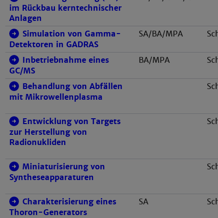
im Rückbau kerntechnischer
Anlagen
Simulation von Gamma-
SA/BA/MPA
Sc
Detektoren in GADRAS
Inbetriebnahme eines
BA/MPA
Sc
GC/MS
Behandlung von Abfällen
Sc
mit Mikrowellenplasma
Entwicklung von Targets
Sc
zur Herstellung von
Radionukliden
Miniaturisierung von
Sc
Syntheseapparaturen
Charakterisierung eines
SA
Sc
Thoron-Generators