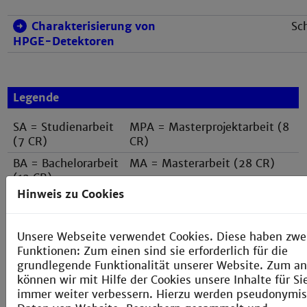
Charakterisierung von
Sc
HPGE-Detektoren
Legende
SA = Studienarbeit
MPA = Masterprojektarbeit (8
(7 CR)
CR)
BA = Bachelorarbeit
MA = Masterarbeit (28 CR)
(12 CR)
Hinweis zu Cookies
Unsere Webseite verwendet Cookies. Diese haben zwe
Funktionen: Zum einen sind sie erforderlich für die
grundlegende Funktionalität unserer Website. Zum a
Abgeschlossene Arbeiten
können wir mit Hilfe der Cookies unsere Inhalte für Si
immer weiter verbessern. Hierzu werden pseudonymis