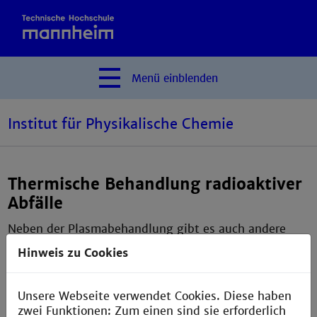
Menü
einblenden
Institut für Physikalische Chemie
Thermische Behandlung radioaktiver
Abfälle
Neben der Plasmabehandlung gibt es auch andere
thermische Verfahren zur Behandlung spezieller
Hinweis zu Cookies
radioaktiver Abfälle. Diese Techniken wollen wir in
einer Kooperation mit ALD, Hanau, untersuchen.
Hierzu wurden uns vom Kooperationspartner spezielle
Unsere Webseite verwendet Cookies. Diese haben
Geräte zur Verfügung gestellt.
zwei Funktionen: Zum einen sind sie erforderlich