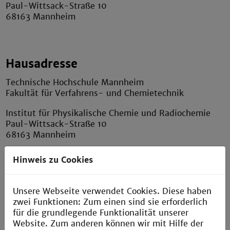
Paul-Wittsack-Straße 10
68163 Mannheim
Hausadresse
Technische Hochschule Mannheim
Fakultät für Verfahrens- und Chemietechnik
Institut für Physikalische Chemie und Radiochemie
Paul-Wittsack-Straße 10
68163 Mannheim
Labore: Gebäude G, Säle G/025 - G/034
Hinweis zu Cookies
Büro: Gebäude G, Raum G/142
+49 (0) 621 / 292 - 64 98
Unsere Webseite verwendet Cookies. Diese haben
v.fath@th-mannheim.de
zwei Funktionen: Zum einen sind sie erforderlich
www.prc.hs-mannheim.de
für die grundlegende Funktionalität unserer
Website. Zum anderen können wir mit Hilfe der
Anfahrt