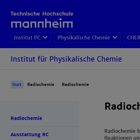
Institut PC
Physikalische Chemie
CHER
Institut für Physikalische Chemie
Start
Radiochemie
Radiochemie
Radioc
Radiochemie
Radiochemie be
Ausstattung RC
Reaktionen un