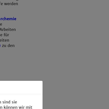
fe werden
archemie
se
 Arbeiten
e für
eiten
)
zu den
 sind sie
en können wir mit