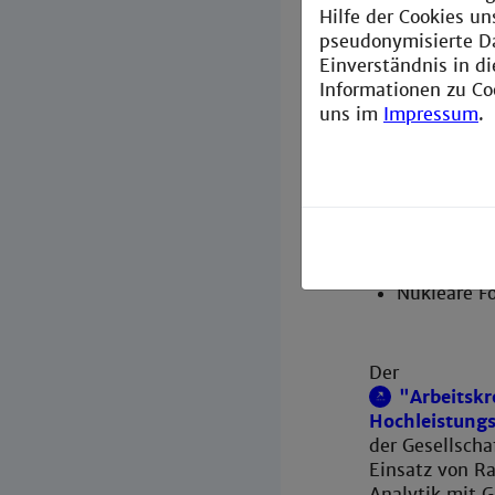
Hilfe der Cookies un
pseudonymisierte D
Einverständnis in d
Gesundheit u
Informationen zu Co
uns im
Impressum
.
Nuklearche
Lebenswiss
(Radiophar
Isotopenge
Strahlensc
Nukleare Fo
Der
"Arbeitskr
Hochleistungs
der Gesellscha
Einsatz von Ra
Analytik mit G