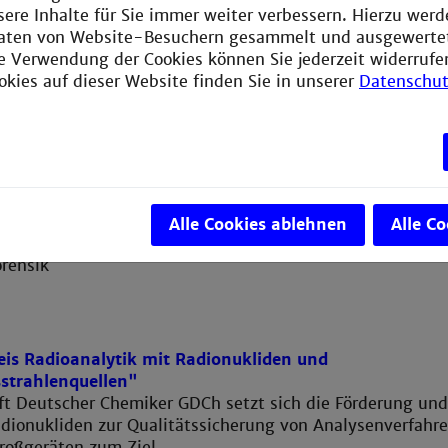
sere Inhalte für Sie immer weiter verbessern. Hierzu wer
aten von Website-Besuchern gesammelt und ausgewerte
ie Verwendung der Cookies können Sie jederzeit widerrufe
nd Umwelt
Lehre
okies auf dieser Website finden Sie in unserer
Datenschut
mie in den
Lehre
enschaften
Ausbildung
mazie)
Kompetenzerhalt
ochemie
Alle Cookies ablehnen
Alle C
hutz und Radioökologie
rensik
eis Radioanalytik mit Radionukliden und
strahlenquellen"
ft Deutscher Chemiker GDCh setzt sich die Förderung un
dionukliden zur Qualitätssicherung von Analysenverfahr
roßgeräten zum Ziel.