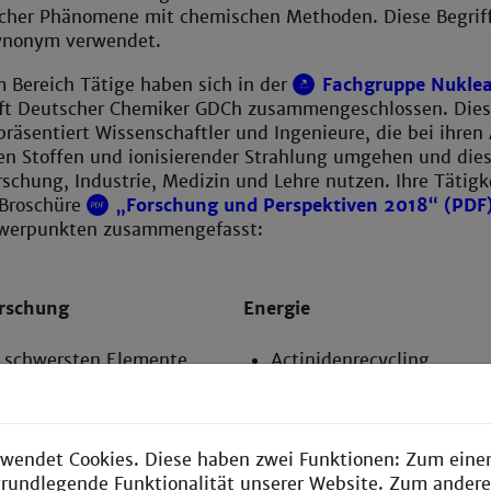
scher Phänomene mit chemischen Methoden. Diese Begrif
ynonym verwendet.
m Bereich Tätige haben sich in der
Fachgruppe Nukle
aft Deutscher Chemiker GDCh zusammengeschlossen. Die
räsentiert Wissenschaftler und Ingenieure, die bei ihren
en Stoffen und ionisierender Strahlung umgehen und dies
schung, Industrie, Medizin und Lehre nutzen. Ihre Tätigk
 Broschüre
„Forschung und Perspektiven 2018“ (PDF
hwerpunkten zusammengefasst:
rschung
Energie
 schwersten Elemente
Actinidenrecycling
hemie
Endlagerforschung
ie
Reaktorchemie
wendet Cookies. Diese haben zwei Funktionen: Zum einen
tik
Tritiumchemie
e grundlegende Funktionalität unserer Website. Zum ander