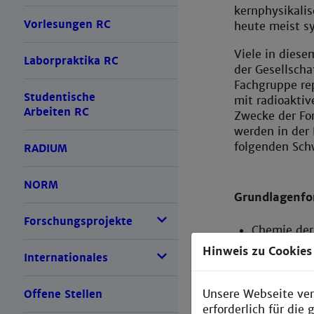
kernphysikali
Vorlesungen RC
heute meist s
Viele in diese
Laborpraktika RC
der Gesellsch
Fachgruppe rep
Studentische
mit radioaktiv
Arbeiten RC
Zwecke der For
werden in der
folgenden Sc
RADIUM
NORM
Grundlagenfo
Forschungsprojekte
Chemie der
Hinweis zu Cookies
Actinidenc
Internationales
Kosmochem
Unsere Webseite ver
Offene Stellen
Radioanaly
erforderlich für di