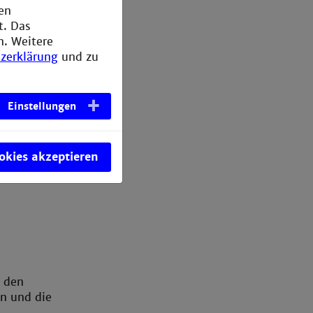
den
t. Das
n. Weitere
zerklärung
und zu
Einstellungen
ookies akzeptieren
d den
en und die