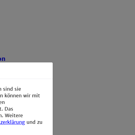
on
 sind sie
en können wir mit
den
t. Das
n. Weitere
zerklärung
und zu