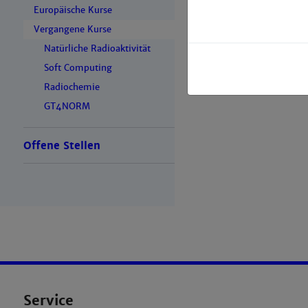
Europäische Kurse
Vergangene Kurse
Natürliche Radioaktivität
Soft Computing
Radiochemie
GT4NORM
Offene Stellen
Service