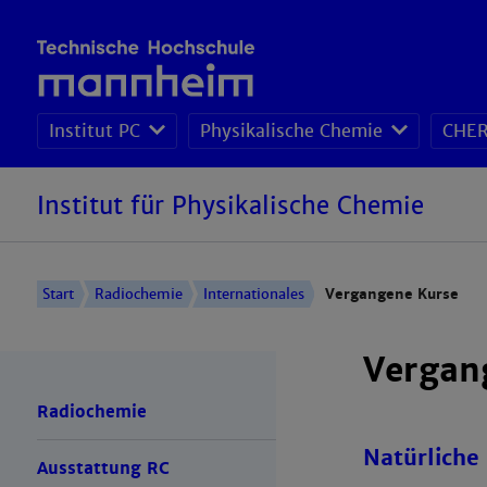
Institut PC
Physikalische Chemie
CHER
Institut für Physikalische Chemie
Start
Radiochemie
Internationales
Vergangene Kurse
Vergan
Radiochemie
Natürliche
Ausstattung RC