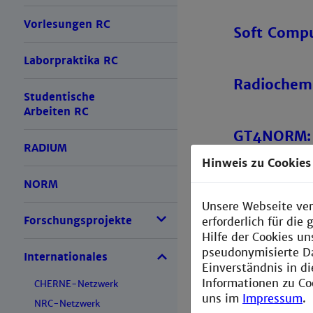
Vorlesungen RC
Soft Compu
Laborpraktika RC
Radiochemi
Studentische
Arbeiten RC
GT4NORM: G
RADIUM
“NORM inve
Hinweis zu Cookies
NORM
Unsere Webseite ver
Forschungsprojekte
erforderlich für di
Hilfe der Cookies un
pseudonymisierte D
Internationales
Einverständnis in d
Informationen zu Co
CHERNE-Netzwerk
uns im
Impressum
.
NRC-Netzwerk