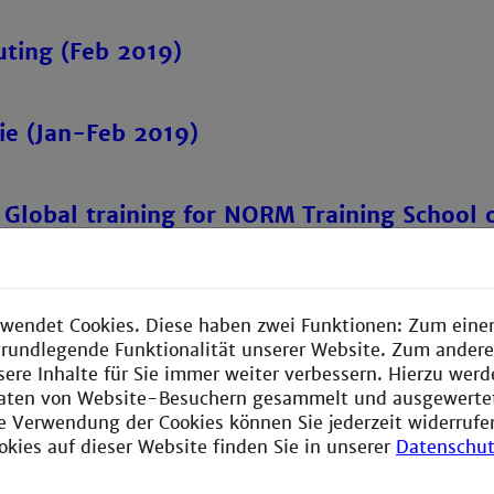
ting (Feb 2019)
e (Jan-Feb 2019)
lobal training for NORM Training School 
ntories” (Nov 2018)
wendet Cookies. Diese haben zwei Funktionen: Zum einen
e grundlegende Funktionalität unserer Website. Zum ander
sere Inhalte für Sie immer weiter verbessern. Hierzu wer
aten von Website-Besuchern gesammelt und ausgewerte
ie Verwendung der Cookies können Sie jederzeit widerrufe
okies auf dieser Website finden Sie in unserer
Datenschut