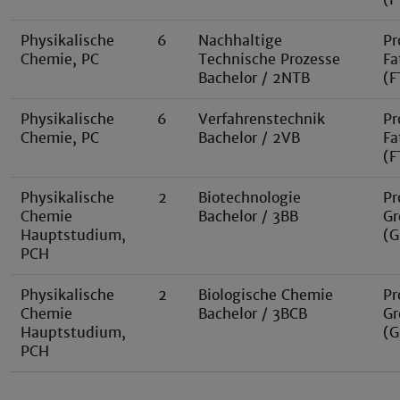
Physikalische
6
Nachhaltige
Pr
Chemie, PC
Technische Prozesse
Fa
Bachelor / 2NTB
(F
Physikalische
6
Verfahrenstechnik
Pr
Chemie, PC
Bachelor / 2VB
Fa
(F
Physikalische
2
Biotechnologie
Pr
Chemie
Bachelor / 3BB
Gr
Hauptstudium,
(G
PCH
Physikalische
2
Biologische Chemie
Pr
Chemie
Bachelor / 3BCB
Gr
Hauptstudium,
(G
PCH