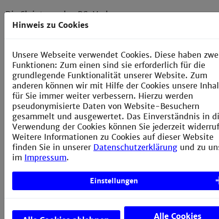
Die Skripte zu den PC-Vorlesungen
finden Sie auf der Lernplattform
Hinweis zu Cookies
moodle
der Technischen
Hochschule Mannheim. Bitte
Unsere Webseite verwendet Cookies. Diese haben zwe
wählen Sie im "moodle":
Funktionen: Zum einen sind sie erforderlich für die
grundlegende Funktionalität unserer Website. Zum
Kursbereich "Fakultät für
anderen können wir mit Hilfe der Cookies unsere Inha
Verfahrens- und
für Sie immer weiter verbessern. Hierzu werden
Chemietechnik"
pseudonymisierte Daten von Website-Besuchern
Professor auswählen
gesammelt und ausgewertet. Das Einverständnis in d
Verwendung der Cookies können Sie jederzeit widerru
Vorlesung auswählen
Weitere Informationen zu Cookies auf dieser Website
finden Sie in unserer
Datenschutzerklärung
und zu un
Die Zugangs-PIN erfragen Sie bitte
im
Impressum
.
in den Vorlesungen oder im Labor
der Physikalischen Chemie.
Einstellungen
Alle Cookies