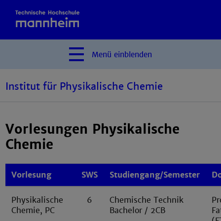
Menü
einblenden
Institut für Physikalische Chemie
Vorlesungen Physikalische
Chemie
Vorlesung
SWS
Studiengang/Semester
D
Physikalische
6
Chemische Technik
Pr
Chemie, PC
Bachelor / 2CB
Fa
(F