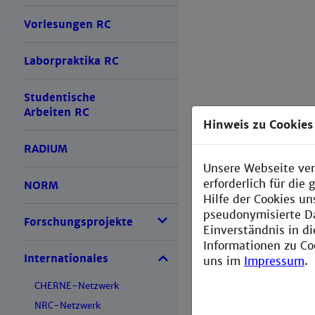
Vorlesungen RC
Laborpraktika RC
Studentische
Arbeiten RC
Hinweis zu Cookies
RADIUM
Unsere Webseite ver
erforderlich für di
NORM
Hilfe der Cookies un
pseudonymisierte D
Forschungsprojekte
Einverständnis in d
Informationen zu Co
Internationales
uns im
Impressum
.
CHERNE-Netzwerk
NRC-Netzwerk