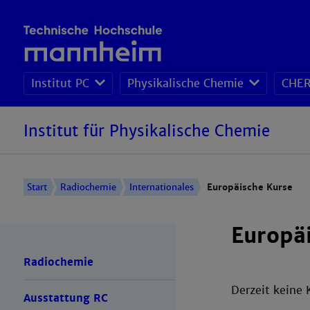
Institut PC
Physikalische Chemie
CHER
Institut für Physikalische Chemie
Start
Radiochemie
Internationales
Europäische Kurse
Europä
Radiochemie
Derzeit keine 
Ausstattung RC