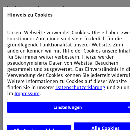
Die Skripte zu den PC-Vorlesungen
finden Sie auf der Lernplattform
Hinweis zu Cookies
moodle
der Technischen
Hochschule Mannheim. Bitte
Unsere Webseite verwendet Cookies. Diese haben zwe
wählen Sie im "moodle":
Funktionen: Zum einen sind sie erforderlich für die
grundlegende Funktionalität unserer Website. Zum
Kursbereich "Fakultät für
anderen können wir mit Hilfe der Cookies unsere Inha
Verfahrens- und
für Sie immer weiter verbessern. Hierzu werden
Chemietechnik"
pseudonymisierte Daten von Website-Besuchern
Professor auswählen
gesammelt und ausgewertet. Das Einverständnis in d
Verwendung der Cookies können Sie jederzeit widerru
Vorlesung auswählen
Weitere Informationen zu Cookies auf dieser Website
finden Sie in unserer
Datenschutzerklärung
und zu un
Die Zugangs-PIN erfragen Sie bitte
im
Impressum
.
in den Vorlesungen oder im Labor
der Physikalischen Chemie.
Einstellungen
Alle Cookies