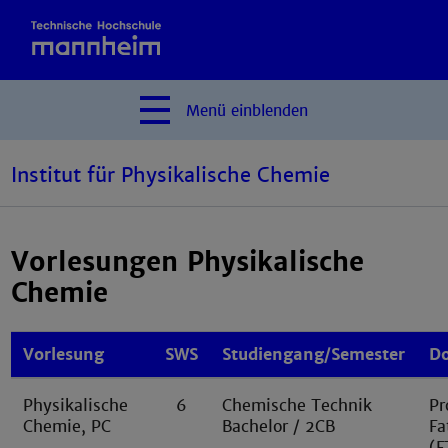
Menü
einblenden
Institut für Physikalische Chemie
Vorlesungen Physikalische
Chemie
Vorlesung
SWS
Studiengang/Semester
D
Physikalische
6
Chemische Technik
Pr
Chemie, PC
Bachelor / 2CB
Fa
(F