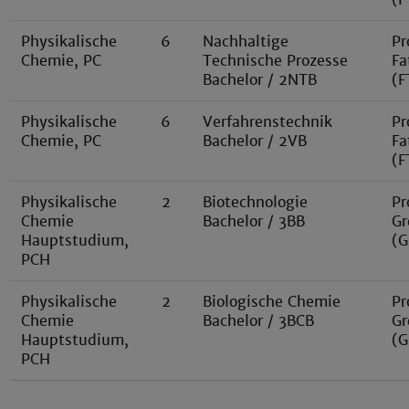
Physikalische
6
Nachhaltige
Pr
Chemie, PC
Technische Prozesse
Fa
Bachelor / 2NTB
(F
Physikalische
6
Verfahrenstechnik
Pr
Chemie, PC
Bachelor / 2VB
Fa
(F
Physikalische
2
Biotechnologie
Pr
Chemie
Bachelor / 3BB
Gr
Hauptstudium,
(G
PCH
Physikalische
2
Biologische Chemie
Pr
Chemie
Bachelor / 3BCB
Gr
Hauptstudium,
(G
PCH