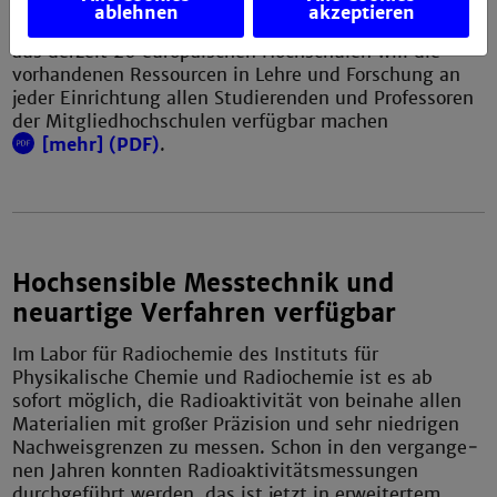
steht für Cooperation in Higher Education on
ablehnen
akzeptieren
Radiological and Nuclear Engineering. Das Netzwerk
aus derzeit 20 europäischen Hochschulen will die
vorhandenen Ressourcen in Lehre und Forschung an
jeder Einrichtung allen Studierenden und Professoren
der Mitgliedhochschulen verfügbar machen
[mehr] (PDF)
.
Hochsensible Messtechnik und
neuartige Verfahren verfügbar
Im Labor für Radiochemie des Instituts für
Physikalische Chemie und Radiochemie ist es ab
sofort möglich, die Radioaktivität von beinahe allen
Materialien mit großer Prä­zision und sehr niedrigen
Nachweisgrenzen zu messen. Schon in den vergange­
nen Jahren konnten Radioaktivitätsmessungen
durchgeführt werden, das ist jetzt in er­weitertem