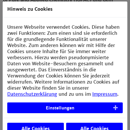
Nuclear Physics European Collaboration Committee
Hinweis zu Cookies
(NUPECC), erhielt er für seine Entwicklung, die es
wieder ermöglicht, nach ca. 25 Jahren, die
chemischen Eigenschaften der schwersten Elemente
Unsere Webseite verwendet Cookies. Diese haben
in wässrigen Lösungen zu untersuchen. [
zwei Funktionen: Zum einen sind sie erforderlich
mehr (PDF)
]
für die grundlegende Funktionalität unserer
Website. Zum anderen können wir mit Hilfe der
Aktualisierung: Herr Dr. Krupp hat seine Promotion
Cookies unsere Inhalte für Sie immer weiter
sehr erfolgreich abgeschlossen.
verbessern. Hierzu werden pseudonymisierte
Daten von Website-Besuchern gesammelt und
ausgewertet. Das Einverständnis in die
Verwendung der Cookies können Sie jederzeit
Technische Hochschule Mannheim in
widerrufen. Weitere Informationen zu Cookies auf
das europäische Hochschulnetzwerk
dieser Website finden Sie in unserer
Datenschutzerklärung
und zu uns im
Impressum
.
CHERNE aufgenommen
Das
Institut für Physikalische
Einstellungen
Chemie und Radiochemie
der Technischen
Hochschule Mannheim wurde in das europäische
Hochschulnetzwerk CHERNE aufgenommen. CHERNE
Alle Cookies
Alle Cookies