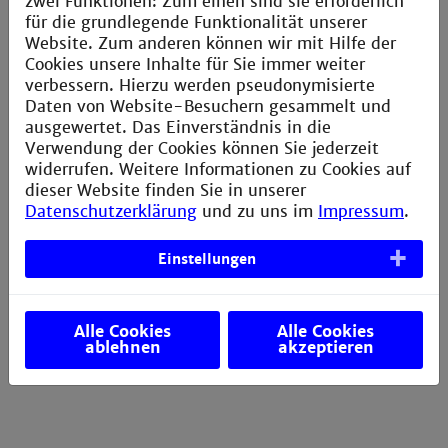
Künftige Kooperationen wurden während der
zwei Funktionen: Zum einen sind sie erforderlich
Mitgliederversammlung des Netzwerks angesprochen.
für die grundlegende Funktionalität unserer
Der Schwerpunkt soll wieder auf der praktischen
Website. Zum anderen können wir mit Hilfe der
Ausbildung wie der Organisation von internationalen
Cookies unsere Inhalte für Sie immer weiter
Praktika oder der Ausbildung an Großgeräten liegen.
verbessern. Hierzu werden pseudonymisierte
Wir beschäftigten uns auch mit Fragen zur
Daten von Website-Besuchern gesammelt und
Mitgliedschaft. Wir sind zuversichtlich, dass das
ausgewertet. Das Einverständnis in die
Netzwerk wie in der Vergangenheit schon bald wieder
Verwendung der Cookies können Sie jederzeit
eine starke Rolle in der Ausbildung unserer
widerrufen. Weitere Informationen zu Cookies auf
Studierenden spielen wird.
dieser Website finden Sie in unserer
Datenschutzerklärung
und zu uns im
Impressum
.
Begleitend zum Workshop gab es ein Sozialprogramm,
in dem die persönlichen Beziehungen gestärkt
Einstellungen
wurden. Wir danken unseren Industriepartnern
STUDSVIK, AFRY und Kraftanlagen Heidelberg für ihre
großzügige Unterstützung.
Alle Cookies
Alle Cookies
ablehnen
akzeptieren